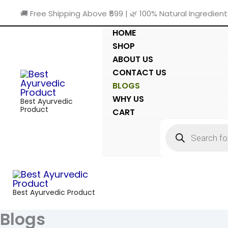
Skip
🚚 Free Shipping Above ₹599 | 🌿 100% Natural Ingredient
to
HOME
content
SHOP
ABOUT US
CONTACT US
BLOGS
WHY US
Best Ayurvedic
Product
CART
PRODUCTS
SEARCH
Best Ayurvedic Product
Blogs